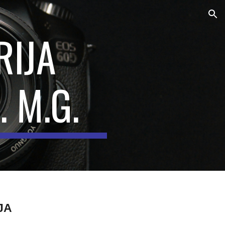
ion
RIJA
 M.G.
JA