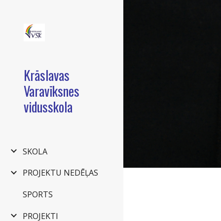
Sk
Krāslavas
Varavīksnes
vidusskola
SKOLA
PROJEKTU NEDĒĻAS
SPORTS
PROJEKTI