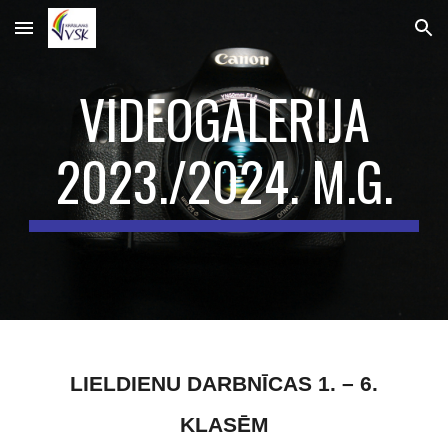
Skip to main content
Skip to navigation
VIDEOGALERIJA
202
3
./202
4
. M.G.
LIELDIENU DARBNĪCAS 1. – 6.
KLASĒM